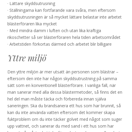
· Lättare skyddsutrusning
· Ställningarna kan fortfarande vara svåra, men eftersom
skyddsutrusningen är så mycket lättare belastar inte arbetet
blästerföraren lika mycket
· Med mindra damm i luften och utan lika kraftiga
rikoschetter så ser blästerföraren hela tiden arbetsområdet
· Arbetstiden förkortas därmed och arbetet blir billigare
Yttre miljö
Den yttre miljön är mer utsatt än personen som blästrar –
eftersom den inte har någon skyddsutrustning på samma
sätt som en konventionell blästerförare. I vanliga fall, när
man sanerar med alla dessa blästermetoder, så finns det en
hel del man måste täcka och förbereda innan själva
saneringen. Ska du brandsanera ett hus som har brunnit, så
kan du inte använda vatten eftersom det kommer skapa
fuktproblem om du inte täcker golvet med något som suger
upp vattnet, och sanerar du med sand i ett hus som har