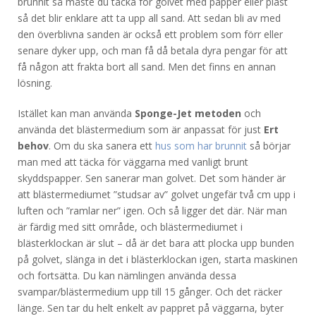
brunnit så måste du täcka för golvet med papper eller plast
så det blir enklare att ta upp all sand. Att sedan bli av med
den överblivna sanden är också ett problem som förr eller
senare dyker upp, och man få då betala dyra pengar för att
få någon att frakta bort all sand. Men det finns en annan
lösning.
Istället kan man använda
Sponge-Jet metoden
och
använda det blästermedium som är anpassat för just
Ert
behov
. Om du ska sanera ett
hus som har brunnit
så börjar
man med att täcka för väggarna med vanligt brunt
skyddspapper. Sen sanerar man golvet. Det som händer är
att blästermediumet ”studsar av” golvet ungefär två cm upp i
luften och ”ramlar ner” igen. Och så ligger det där. När man
är färdig med sitt område, och blästermediumet i
blästerklockan är slut – då är det bara att plocka upp bunden
på golvet, slänga in det i blästerklockan igen, starta maskinen
och fortsätta. Du kan nämlingen använda dessa
svampar/blästermedium upp till 15 gånger. Och det räcker
länge. Sen tar du helt enkelt av pappret på väggarna, byter