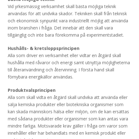
Vid yrkesmässig verksamhet skall bästa möjliga teknik
användas för att undvika skador. Tekniken skall från teknisk
och ekonomisk synpunkt vara industriellt möjlig att använda
inom branshen i fråga. Det innebär att den skall vara
tillgänglig och inte bara förekomma på experimentstadiet.
Hushålls- & kretsloppsprincipen
Alla som driver en verksamhet eller vidtar en åtgärd skall
hushålla med råvaror och energi samt utnyttja möjligheterna
till återanvändning och återvinning. I första hand skall
förnybara energikällor användas.
Produktvalsprincipen
Alla som skall vidta en åtgärd skall undvika att använda eller
sälja kemiska produkter eller biotekniska organismer som
kan skada människors hälsa eller miljön, om de kan ersättas
med sådana produkter eller organismer som kan antas vara
mindre farliga. Motsvarade krav gäller i fråga om varor som
innehåller eller har behandlats med en kemisk produkt eller