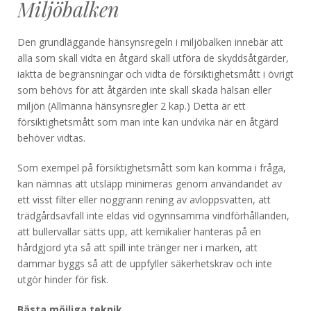
Miljöbalken
Den grundläggande hänsynsregeln i miljöbalken innebär att
alla som skall vidta en åtgärd skall utföra de skyddsåtgärder,
iaktta de begränsningar och vidta de försiktighetsmått i övrigt
som behövs för att åtgärden inte skall skada hälsan eller
miljön (Allmänna hänsynsregler 2 kap.) Detta är ett
försiktighetsmått som man inte kan undvika när en åtgärd
behöver vidtas.
Som exempel på försiktighetsmått som kan komma i fråga,
kan nämnas att utsläpp minimeras genom användandet av
ett visst filter eller noggrann rening av avloppsvatten, att
trädgårdsavfall inte eldas vid ogynnsamma vindförhållanden,
att bullervallar sätts upp, att kemikalier hanteras på en
hårdgjord yta så att spill inte tränger ner i marken, att
dammar byggs så att de uppfyller säkerhetskrav och inte
utgör hinder för fisk.
Bästa möjliga teknik